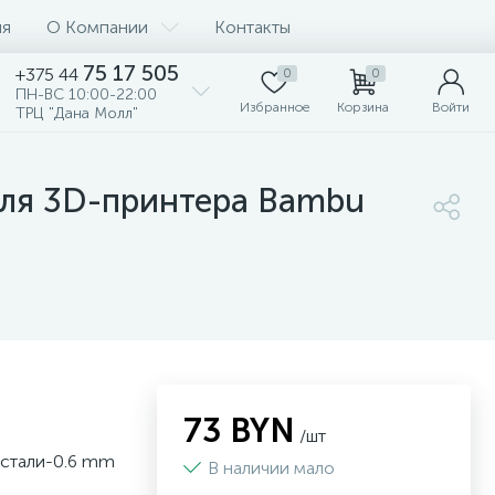
ия
О Компании
Контакты
75 17 505
+375 44
0
0
ПН-ВС 10:00-22:00
Избранное
Корзина
Войти
ТРЦ "Дана Молл"
 для 3D-принтера Bambu
73 BYN
/шт
 стали-0.6 mm
В наличии мало