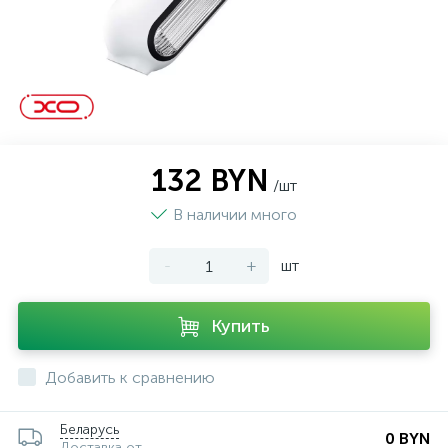
132 BYN
/шт
В наличии много
-
+
шт
Купить
Добавить к сравнению
Беларусь
0 BYN
Доставка от