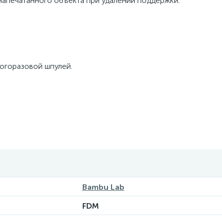
напечатанного объекта при удалении поддержки.
огоразовой шпулей.
Bambu Lab
FDM