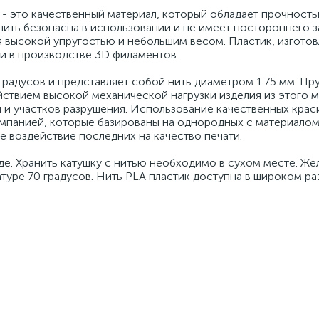
 это качественный материал, который обладает прочность
ить безопасна в использовании и не имеет постороннего з
 высокой упругостью и небольшим весом. Пластик, изготов
и в производстве 3D филаментов.
градусов и представляет собой нить диаметром 1.75 мм. Пр
ствием высокой механической нагрузки изделия из этого м
 и участков разрушения. Использование качественных крас
омпанией, которые базированы на однородных с материало
е воздействие последних на качество печати.
е. Хранить катушку с нитью необходимо в сухом месте. Же
атуре 70 градусов. Нить PLA пластик доступна в широком р