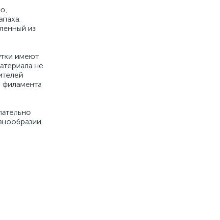
ю,
апаха.
ленный из
утки имеют
атериала не
ителей
м филамента
лательно
азнообразии