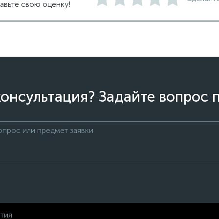
авьте свою оценку!
онсультация? Задайте вопрос 
нтия