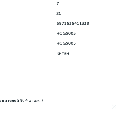
7
21
6971636411338
HCGS005
HCGS005
Китай
едителей 9, 4 этаж. )