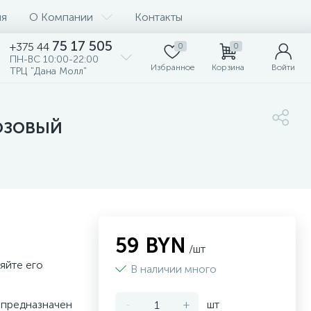
ия
О Компании
Контакты
75 17 505
+375 44
0
0
ПН-ВС 10:00-22:00
Избранное
Корзина
Войти
ТРЦ "Дана Молл"
розовый
59 BYN
/шт
яйте его
В наличии много
 предназначен
-
+
шт