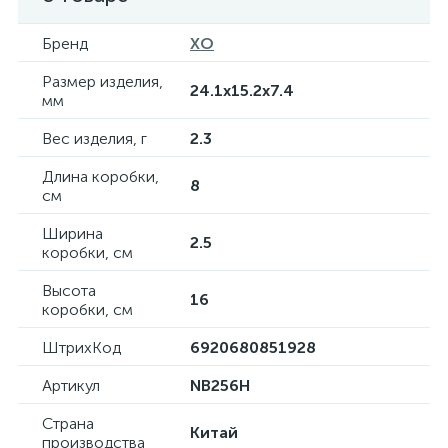
Бренд
XO
Размер изделия,
24.1х15.2х7.4
мм
Вес изделия, г
2.3
Длина коробки,
8
см
Ширина
2.5
коробки, см
Высота
16
коробки, см
ШтрихКод
6920680851928
Артикул
NB256H
Страна
Китай
производства