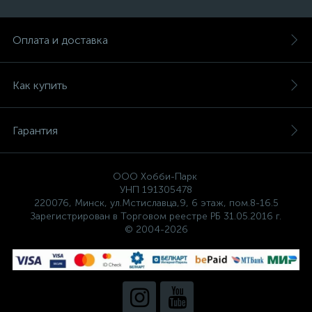
Оплата и доставка
Как купить
Гарантия
ООО Хобби-Парк
УНП 191305478
220076, Минск, ул.Мстиславца,9, 6 этаж, пом.8-16.5
Зарегистрирован в Торговом реестре РБ 31.05.2016 г.
© 2004-2026