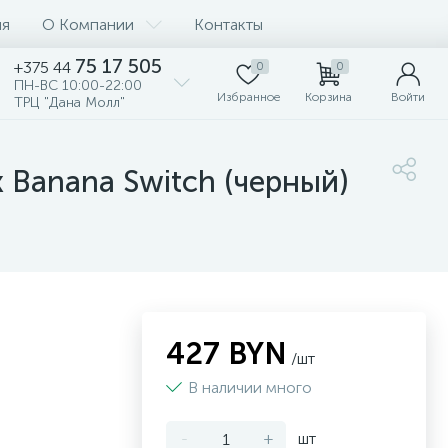
ия
О Компании
Контакты
75 17 505
+375 44
0
0
ПН-ВС 10:00-22:00
Избранное
Корзина
Войти
ТРЦ "Дана Молл"
 Banana Switch (черный)
427 BYN
/шт
В наличии много
-
+
шт