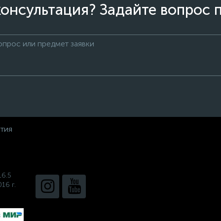
онсультация? Задайте вопрос 
нтия
16.5
16 г.