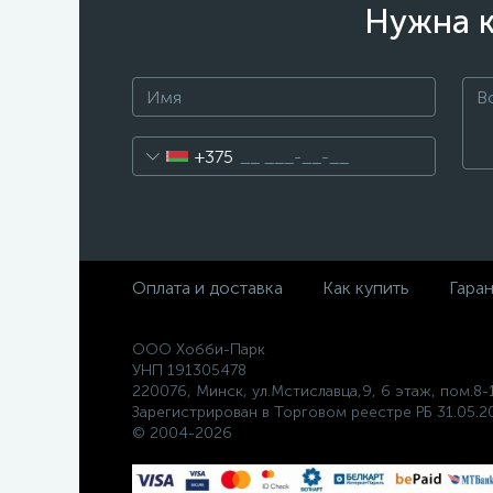
Нужна к
+375
Оплата и доставка
Как купить
Гара
ООО Хобби-Парк
УНП 191305478
220076, Минск, ул.Мстиславца,9, 6 этаж, пом.8-
Зарегистрирован в Торговом реестре РБ 31.05.20
© 2004-2026