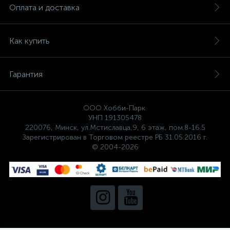
Оплата и доставка
Как купить
Гарантия
ООО Хобби-Парк
УНП 191305478
220076, Минск, ул.Мстиславца,9, 6 этаж, пом.8-16.5
Зарегистрирован в Торговом реестре РБ 31.05.2016 г.
© 2004-2026