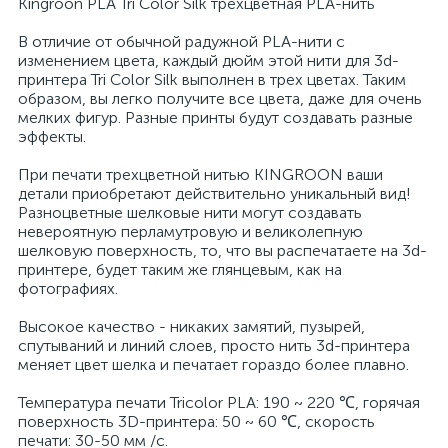
Kingroon PLA Tri Color Silk трехцветная PLA-нить
В отличие от обычной радужной PLA-нити с
изменением цвета, каждый дюйм этой нити для 3d-
принтера Tri Color Silk выполнен в трех цветах. Таким
образом, вы легко получите все цвета, даже для очень
мелких фигур. Разные принты будут создавать разные
эффекты.
При печати трехцветной нитью KINGROON ваши
детали приобретают действительно уникальный вид!
Разноцветные шелковые нити могут создавать
невероятную перламутровую и великолепную
шелковую поверхность, то, что вы распечатаете на 3d-
принтере, будет таким же глянцевым, как на
фотографиях.
Высокое качество - никаких замятий, пузырей,
спутываний и линий слоев, просто нить 3d-принтера
меняет цвет шелка и печатает гораздо более плавно.
Температура печати Tricolor PLA: 190 ~ 220 ℃, горячая
поверхность 3D-принтера: 50 ~ 60 ℃, скорость
печати: 30-50 мм /с.