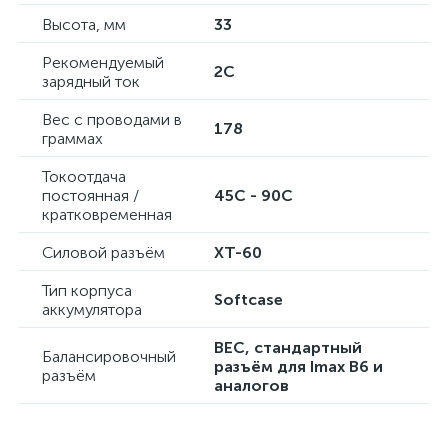
Высота, мм
33
Рекомендуемый
2C
зарядный ток
Вес с проводами в
178
граммах
Токоотдача
постоянная /
45C - 90C
кратковременная
Силовой разъём
XT-60
Тип корпуса
Softcase
аккумулятора
BEC, стандартный
Балансировочный
разъём для Imax B6 и
разъём
аналогов