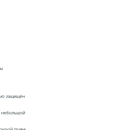
ым
тью защищён
с небольшой
окрой траве.