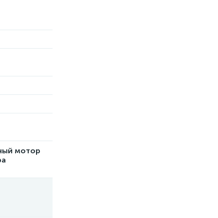
ный мотор
ра