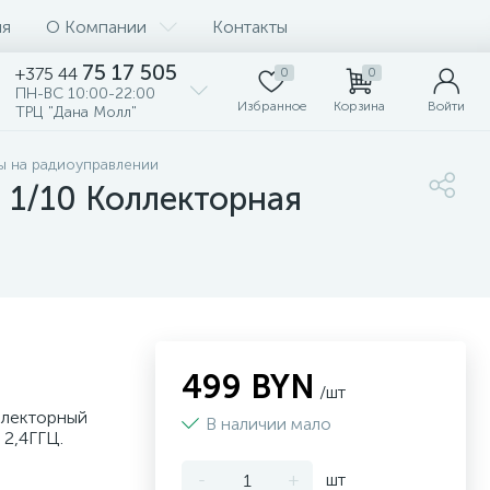
ия
О Компании
Контакты
75 17 505
+375 44
0
0
ПН-ВС 10:00-22:00
Избранное
Корзина
Войти
ТРЦ "Дана Молл"
 на радиоуправлении
1/10 Коллекторная
499 BYN
/шт
ллекторный
В наличии мало
 2,4ГГЦ.
-
+
шт