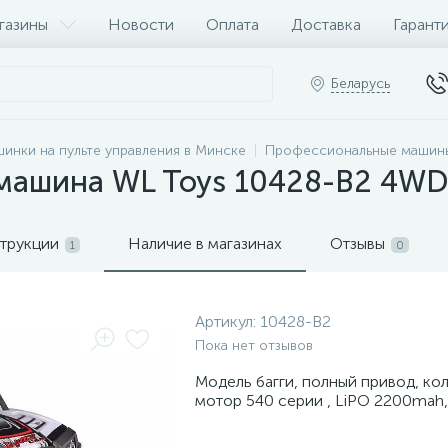
газины
Новости
Оплата
Доставка
Гарант
Беларусь
инки на пульте управления в Минске
Профессиональные машины
машина WL Toys 10428-B2 4WD 
трукции
Наличие в магазинах
Отзывы
1
0
Артикул:
10428-B2
Пока нет отзывов
Модель багги, полный привод, ко
мотор 540 серии , LiPO 2200mah,