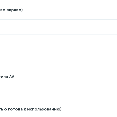
ево вправо)
типа АА
тью готова к использованию)