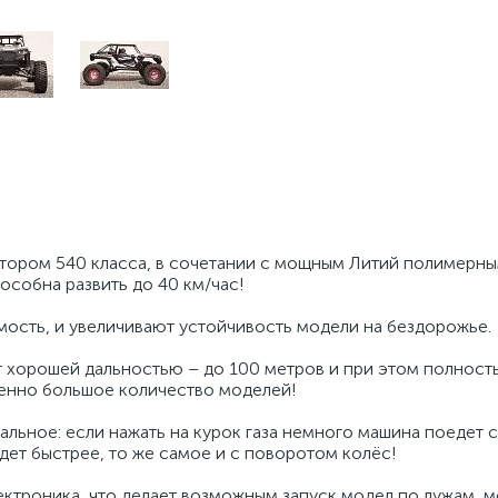
ором 540 класса, в сочетании с мощным Литий полимерн
особна развить до 40 км/час!
ость, и увеличивают устойчивость модели на бездорожье.
ет хорошей дальностью – до 100 метров и при этом полнос
менно большое количество моделей!
ьное: если нажать на курок газа немного машина поедет 
дет быстрее, то же самое и с поворотом колёс!
ктроника, что делает возможным запуск модел по лужам, м