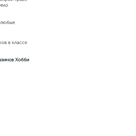
димо
 любые
ов в классе
азинов Хобби