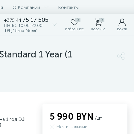
ия
О Компании
Контакты
75 17 505
+375 44
0
0
ПН-ВС 10:00-22:00
Избранное
Корзина
Войти
ТРЦ "Дана Молл"
tandard 1 Year (1
5 990 BYN
/шт
а 1 год DJI
)
Нет в наличии