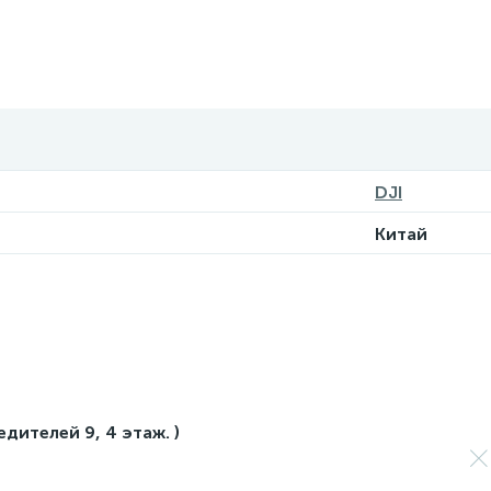
DJI
Китай
едителей 9, 4 этаж. )