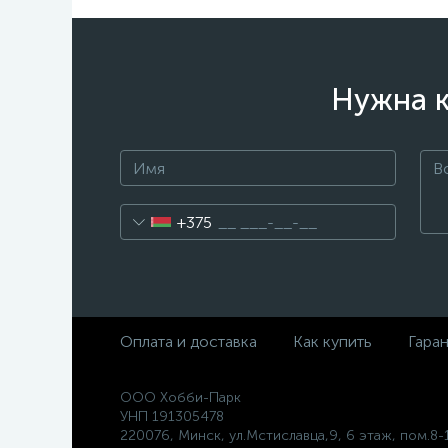
Нужна к
+375
Оплата и доставка
Как купить
Гара
ООО Хобби-Парк
УНП 191305478
220076, Минск, ул.Мстиславца,9, 6 этаж, пом.8-