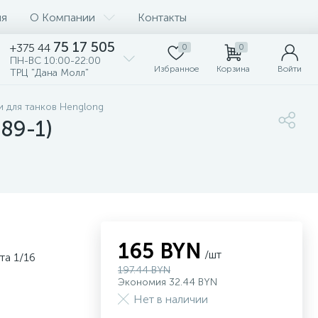
ия
О Компании
Контакты
75 17 505
+375 44
0
0
ПН-ВС 10:00-22:00
Избранное
Корзина
Войти
ТРЦ "Дана Молл"
и для танков Henglong
89-1)
165 BYN
/шт
та 1/16
197.44 BYN
Экономия 32.44 BYN
Нет в наличии