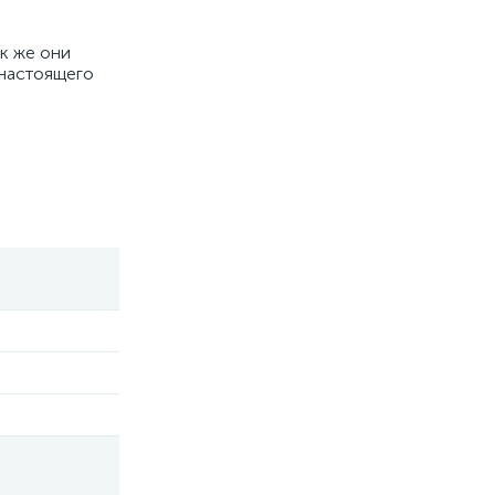
к же они
 настоящего