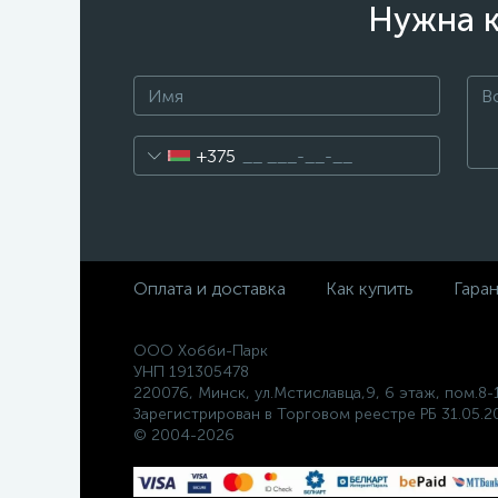
Нужна к
+375
Оплата и доставка
Как купить
Гара
ООО Хобби-Парк
УНП 191305478
220076, Минск, ул.Мстиславца,9, 6 этаж, пом.8-
Зарегистрирован в Торговом реестре РБ 31.05.20
© 2004-2026