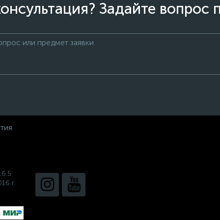
онсультация? Задайте вопрос 
нтия
16.5
16 г.