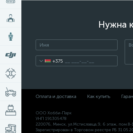
Нужна к
+375
Оплата и доставка
Как купить
Гара
ООО Хобби-Парк
УНП 191305478
220076, Минск, ул.Мстиславца,9, 6 этаж, пом.8-
Зарегистрирован в Торговом реестре РБ 31.05.20