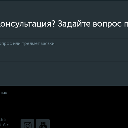
онсультация? Задайте вопрос 
нтия
16.5
16 г.