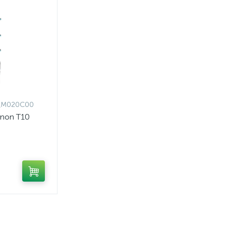
_M020C00
non T10