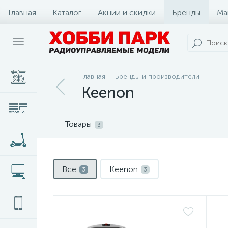
Главная
Каталог
Акции и скидки
Бренды
Ма
Главная
Бренды и производители
Keenon
Товары
3
Все
Keenon
3
3