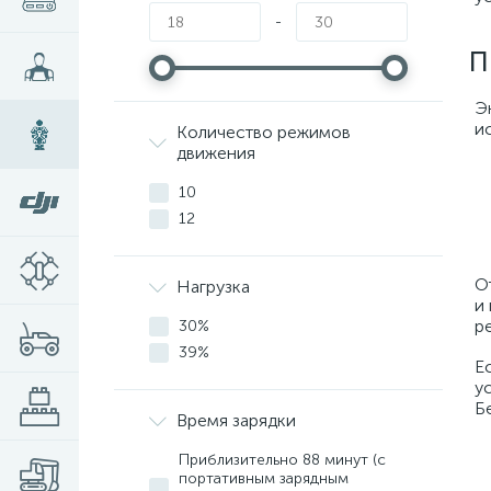
-
П
Э
и
Количество режимов
движения
10
12
О
Нагрузка
и
р
30%
39%
Е
у
Б
Время зарядки
Приблизительно 88 минут (с
портативным зарядным