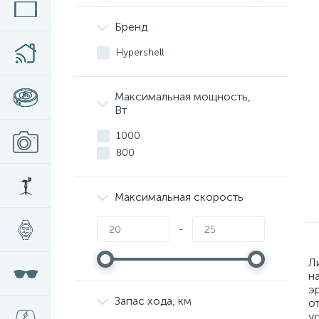
Бренд
Hypershell
Максимальная мощность,
Вт
1000
800
Максимальная скорость
-
Л
н
э
Запас хода, км
о
у