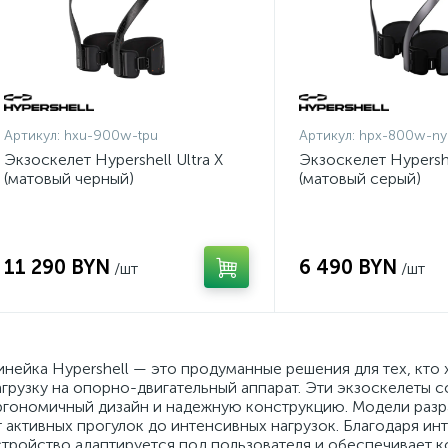
Артикул:
hxu-900w-tpu
Артикул:
hpx-800w-ny
Экзоскелет Hypershell Ultra X
Экзоскелет Hypersh
(матовый черный)
(матовый серый)
11 290 BYN
6 490 BYN
/шт
/шт
инейка Hypershell — это продуманные решения для тех, кто
агрузку на опорно-двигательный аппарат. Эти экзоскелеты 
ргономичный дизайн и надежную конструкцию. Модели разра
т активных прогулок до интенсивных нагрузок. Благодаря и
стройство адаптируется под пользователя и обеспечивает к