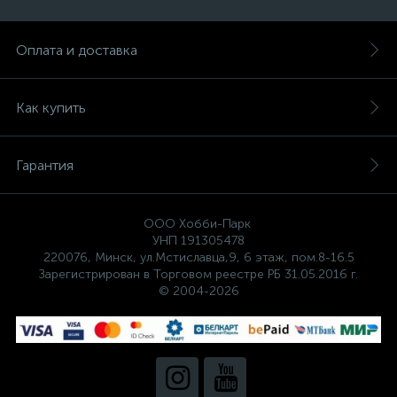
Оплата и доставка
Как купить
Гарантия
ООО Хобби-Парк
УНП 191305478
220076, Минск, ул.Мстиславца,9, 6 этаж, пом.8-16.5
Зарегистрирован в Торговом реестре РБ 31.05.2016 г.
© 2004-2026