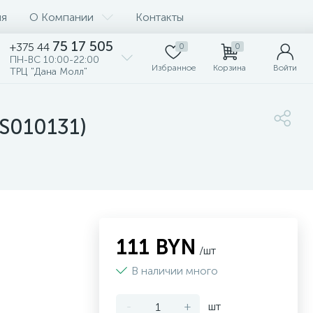
ия
О Компании
Контакты
75 17 505
+375 44
0
0
ПН-ВС 10:00-22:00
Избранное
Корзина
Войти
ТРЦ "Дана Молл"
(S010131)
111 BYN
/шт
В наличии много
-
+
шт