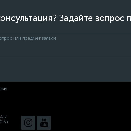
онсультация? Задайте вопрос 
нтия
16.5
16 г.