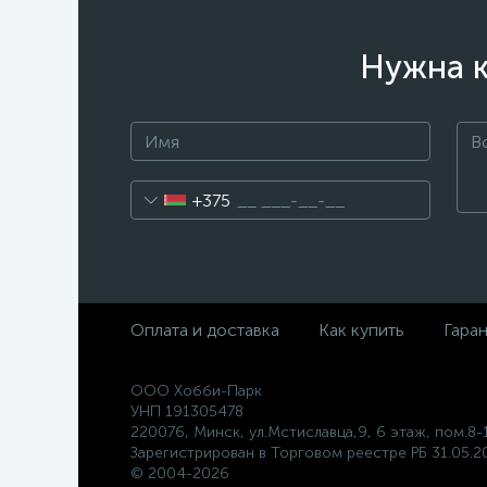
Нужна к
+375
Оплата и доставка
Как купить
Гара
ООО Хобби-Парк
УНП 191305478
220076, Минск, ул.Мстиславца,9, 6 этаж, пом.8-
Зарегистрирован в Торговом реестре РБ 31.05.20
© 2004-2026