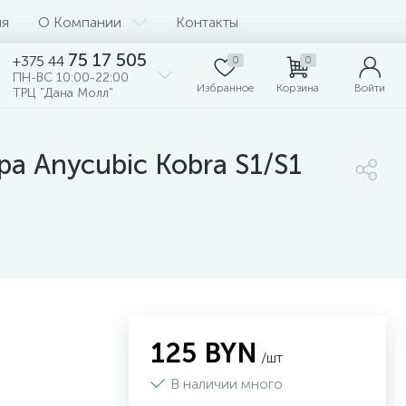
ия
О Компании
Контакты
75 17 505
+375 44
0
0
ПН-ВС 10:00-22:00
Избранное
Корзина
Войти
ТРЦ "Дана Молл"
а Anycubic Kobra S1/S1
125 BYN
/шт
В наличии много