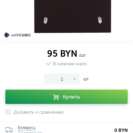
95 BYN
/шт
В наличии мало
-
+
шт
Купить
Добавить к сравнению
Беларусь
0 BYN
Доставка от