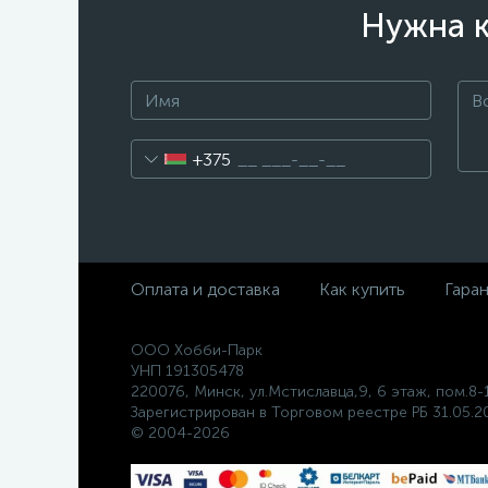
Нужна к
+375
Оплата и доставка
Как купить
Гара
ООО Хобби-Парк
УНП 191305478
220076, Минск, ул.Мстиславца,9, 6 этаж, пом.8-
Зарегистрирован в Торговом реестре РБ 31.05.20
© 2004-2026