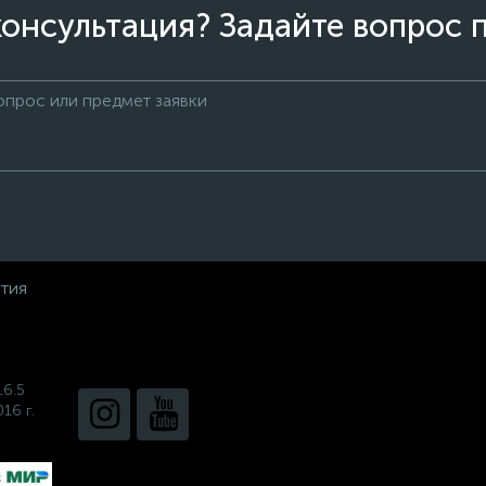
онсультация? Задайте вопрос 
нтия
16.5
16 г.