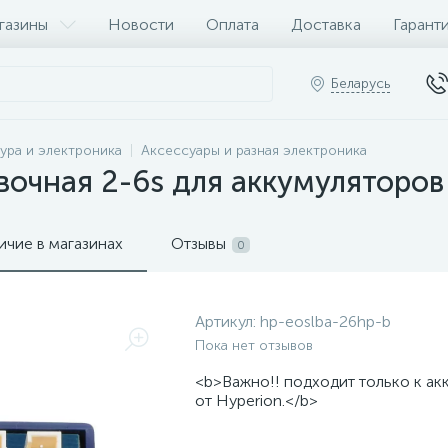
газины
Новости
Оплата
Доставка
Гарант
Беларусь
ура и электроника
Аксессуары и разная электроника
очная 2-6s для аккумуляторов 
ичие в магазинах
Отзывы
0
Артикул:
hp-eoslba-26hp-b
Пока нет отзывов
<b>Важно!! подходит только к ак
от Hyperion.</b>