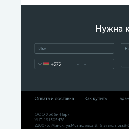
Нужна к
+375
Оплата и доставка
Как купить
Гара
ООО Хобби-Парк
УНП 191305478
220076, Минск, ул.Мстиславца,9, 6 этаж, пом.8-