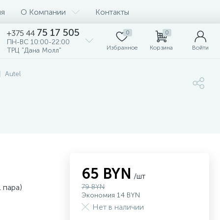
ия
О Компании
Контакты
75 17 505
+375 44
0
0
ПН-ВС 10:00-22:00
Избранное
Корзина
Войти
ТРЦ "Дана Молл"
Autel
65 BYN
/шт
1 пара)
79 BYN
Экономия 14 BYN
Нет в наличии