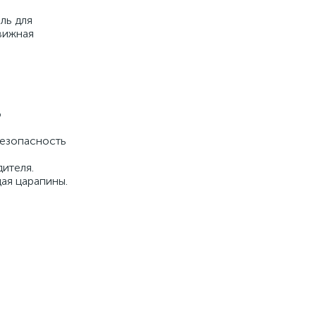
ль для
вижная
о
безопасность
ителя.
ая царапины.