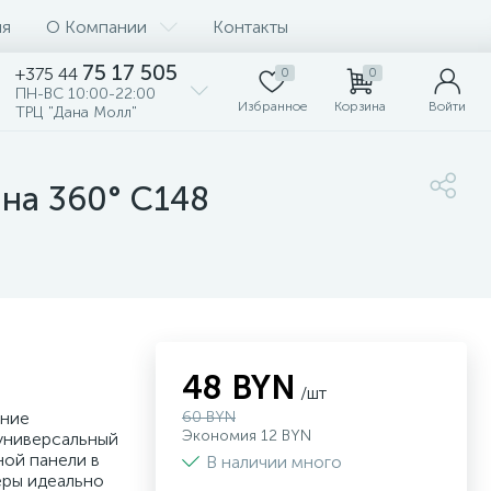
ия
О Компании
Контакты
75 17 505
+375 44
0
0
ПН-ВС 10:00-22:00
Избранное
Корзина
Войти
ТРЦ "Дана Молл"
на 360° C148
48 BYN
/шт
ение
60 BYN
Экономия 12 BYN
 универсальный
ной панели в
В наличии много
еры идеально