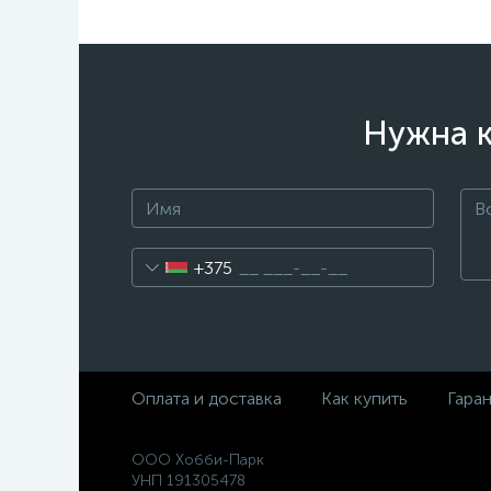
Нужна к
+375
Оплата и доставка
Как купить
Гара
ООО Хобби-Парк
УНП 191305478