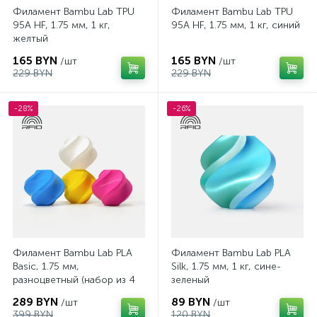
Филамент Bambu Lab TPU
Филамент Bambu Lab TPU
95A HF, 1.75 мм, 1 кг,
95A HF, 1.75 мм, 1 кг, синий
желтый
165 BYN
165 BYN
/шт
/шт
229 BYN
229 BYN
-28%
-26%
Филамент Bambu Lab PLA
Филамент Bambu Lab PLA
Basic, 1.75 мм,
Silk, 1.75 мм, 1 кг, сине-
разноцветный (набор из 4
зеленый
шт.)
289 BYN
89 BYN
/шт
/шт
399 BYN
120 BYN