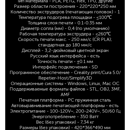
Тип материала - PLA, PETG, Flex, TPU, другие
Размер области построения - 220*220*250 мм
Количество экструдеров (печатающих головок) - 1
Температура подогрева площадки - ≤100℃
Толщина слоя печати - 0.1-0.35 мм
Диаметр сопла (мм) - 0,4 (по умолчанию)
Рабочая температура экструдера - ≤260℃
Скорость печати макс. - 250 мм/с (СR PLA);
стандартная до 180 мм/с
Дисплей - 3,2-дюймовый цветной экран
Русский язык интерфейса - есть
Точность печати - ±0.1 мм
Интерфейс подключения - SD
Программное обеспечение - Creality print/Cura 5.0/
Repetier-Host/Simplify3D
Операционные системы - Windows, Linux, Mac ОС
Поддерживаемые форматы файлов - STL, OBJ, 3MF,
AMF
Печатная платформа - PC пружинная сталь
Автовыравнивание печатающей платформы - есть
Электропитание - 100-120V~, 200-240V~, 50/60 Гц
Энергопотребление - 350 Ватт
Вес (без упаковки) - 7,34 кг
Размеры (без упаковки) - 420*366*490 мм