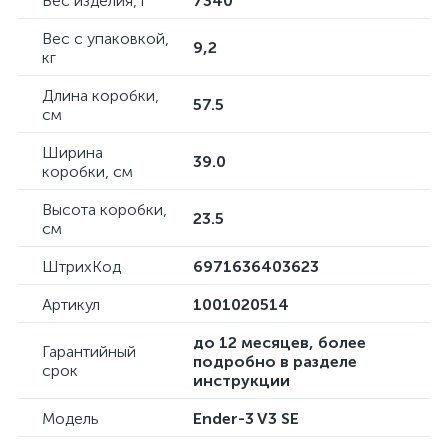
Вес изделия, г
7340
Вес с упаковкой,
9,2
кг
Длина коробки,
57.5
см
Ширина
39.0
коробки, см
Высота коробки,
23.5
см
ШтрихКод
6971636403623
Артикул
1001020514
до 12 месяцев, более
Гарантийный
подробно в разделе
срок
инструкции
Модель
Ender-3 V3 SE