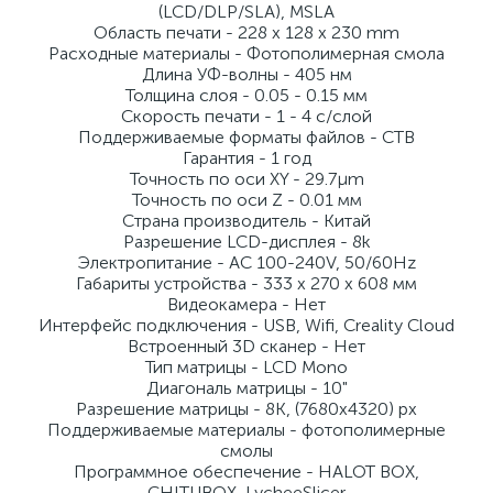
(LCD/DLP/SLA), MSLA
Область печати - 228 x 128 x 230 mm
Расходные материалы - Фотополимерная смола
Длина УФ-волны - 405 нм
Толщина слоя - 0.05 - 0.15 мм
Скорость печати - 1 - 4 c/слой
Поддерживаемые форматы файлов - CTB
Гарантия - 1 год
Точность по оси XY - 29.7μm
Точность по оси Z - 0.01 мм
Страна производитель - Китай
Разрешение LCD-дисплея - 8k
Электропитание - AC 100-240V, 50/60Hz
Габариты устройства - 333 x 270 x 608 мм
Видеокамера - Нет
Интерфейс подключения - USB, Wifi, Creality Cloud
Встроенный 3D сканер - Нет
Тип матрицы - LCD Mono
Диагональ матрицы - 10"
Разрешение матрицы - 8K, (7680х4320) px
Поддерживаемые материалы - фотополимерные
смолы
Программное обеспечение - HALOT BOX,
CHITUBOX, LycheeSlicer