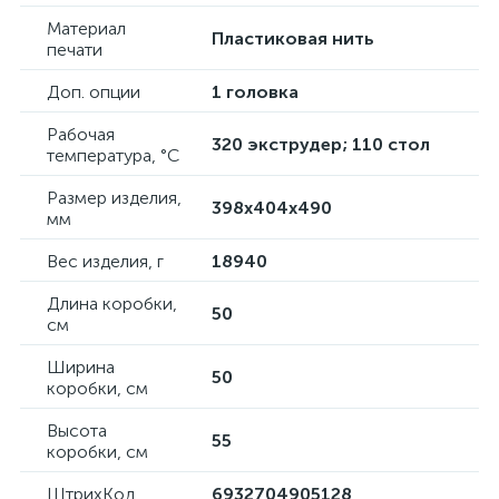
Материал
Пластиковая нить
печати
Доп. опции
1 головка
Рабочая
320 экструдер; 110 стол
температура, °C
Размер изделия,
398x404x490
мм
Вес изделия, г
18940
Длина коробки,
50
см
Ширина
50
коробки, см
Высота
55
коробки, см
ШтрихКод
6932704905128