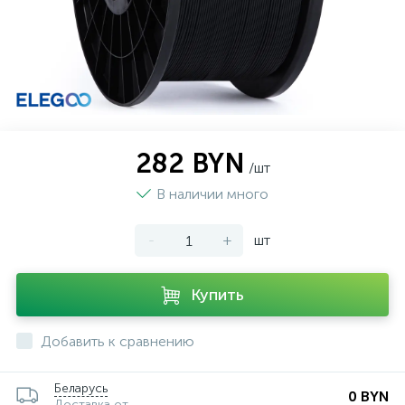
282 BYN
/шт
В наличии много
-
+
шт
Купить
Добавить к сравнению
Беларусь
0 BYN
Доставка от