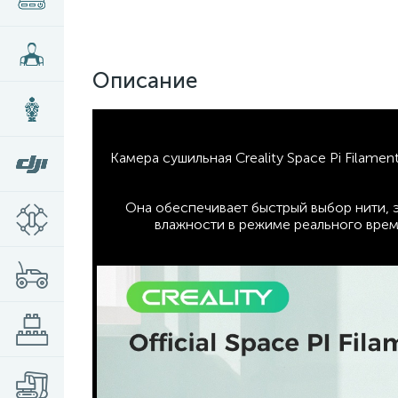
Описание
Камера сушильная Creality Space Pi Filame
Она обеспечивает быстрый выбор нити, 
влажности в режиме реального време