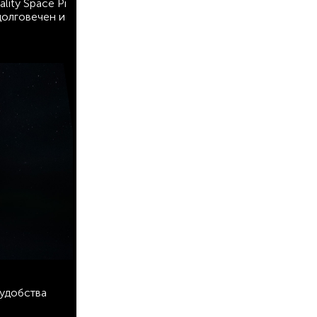
ity Space Pi
долговечен и
 удобства