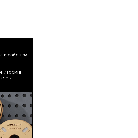
ка в рабочем
ониторинг
асов.