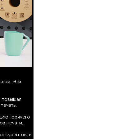
слои. Эти
, повышая
печать.
цию горячего
ов печати.
онкурентов, в