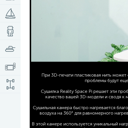
При 3D-печати пластиковая нить может с
проблемы будут еще
Сушилка Reality Space Pi решает эти пр
качество вашей 3D-модели и сводя к 
Сушильная камера быстро нагревается благ
воздуха на 360° для равномерного нагрев
В этой камере используется уникальный нагр