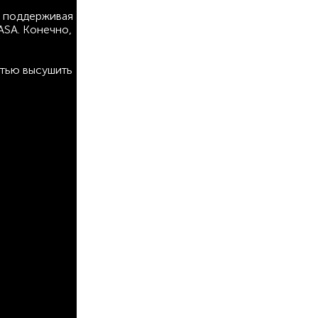
, поддерживая
ASA. Конечно,
стью высушить