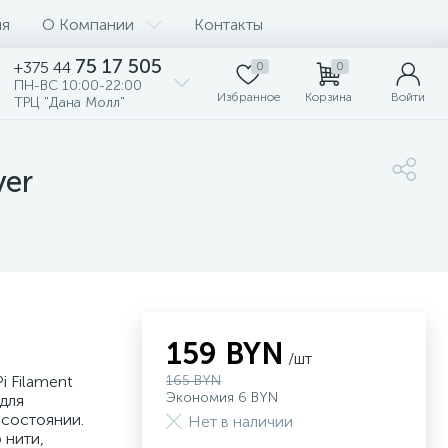
ия
О Компании
Контакты
75 17 505
+375 44
0
0
ПН-ВС 10:00-22:00
Избранное
Корзина
Войти
ТРЦ "Дана Молл"
yer
159 BYN
/шт
i Filament
165 BYN
Экономия 6 BYN
для
 состоянии.
Нет в наличии
 нити,