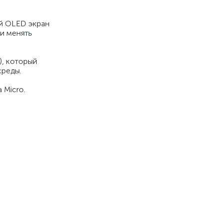
й OLED экран
и менять
), который
среды.
 Micro.