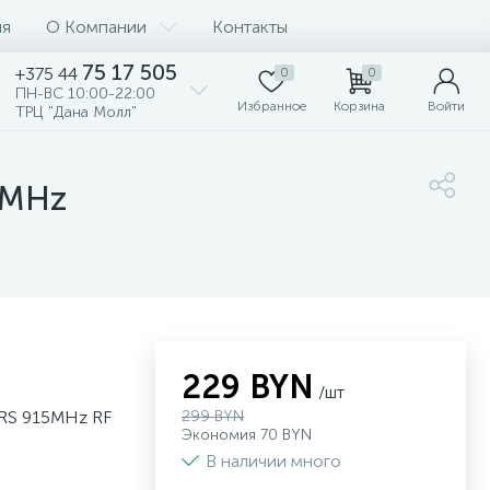
ия
О Компании
Контакты
75 17 505
+375 44
0
0
ПН-ВС 10:00-22:00
Избранное
Корзина
Войти
ТРЦ "Дана Молл"
5MHz
229 BYN
/шт
LRS 915MHz RF
299 BYN
Экономия 70 BYN
В наличии много