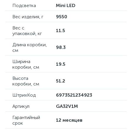
Подсветка
Mini LED
Вес изделия, г
9550
Вес с
11.5
упаковкой, кг
Длина коробки,
98.3
см
Ширина
19.5
коробки, см
Высота
51.2
коробки, см
ШтрихКод
6973521234923
Артикул
GA32V1M
Гарантийный
12 месяцев
срок