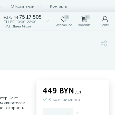
ия
О Компании
Контакты
75 17 505
+375 44
0
0
ПН-ВС 10:00-22:00
Избранное
Корзина
Войти
ТРЦ "Дана Молл"
449 BYN
/шт
тер Udirc
В наличии много
м двигателем
ает скорость
-
+
шт