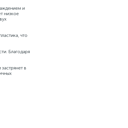
лаждением и
ет низкое
вух
ластика, что
сти. Благодаря
 застрянет в
личных