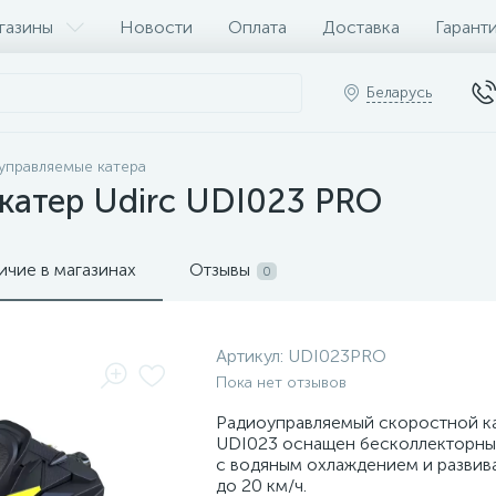
газины
Новости
Оплата
Доставка
Гарант
Беларусь
управляемые катера
катер Udirc UDI023 PRO
ичие в магазинах
Отзывы
0
Артикул:
UDI023PRO
Пока нет отзывов
Радиоуправляемый скоростной ка
UDI023 оснащен бесколлекторны
с водяным охлаждением и развив
до 20 км/ч.