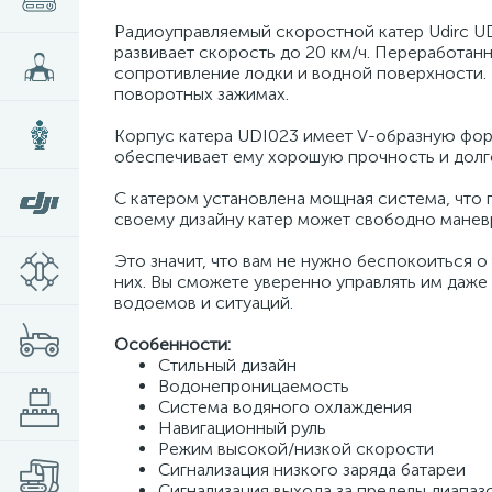
Радиоуправляемый скоростной катер Udirc U
развивает скорость до 20 км/ч. Переработан
сопротивление лодки и водной поверхности. В
поворотных зажимах.
Корпус катера UDI023 имеет V-образную форм
обеспечивает ему хорошую прочность и долг
С катером установлена мощная система, что 
своему дизайну катер может свободно манев
Это значит, что вам не нужно беспокоиться о
них. Вы сможете уверенно управлять им даже
водоемов и ситуаций.
Особенности:
Стильный дизайн
Водонепроницаемость
Система водяного охлаждения
Навигационный руль
Режим высокой/низкой скорости
Сигнализация низкого заряда батареи
Сигнализация выхода за пределы диапаз