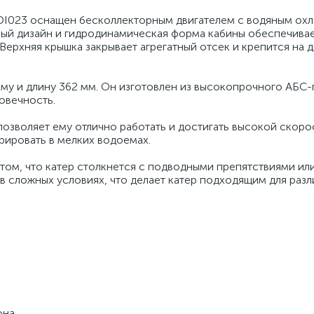
DI023 оснащен бесколлекторным двигателем с водяным ох
ный дизайн и гидродинамическая форма кабины обеспечива
ерхняя крышка закрывает агрегатный отсек и крепится на д
у и длину 362 мм. Он изготовлен из высокопрочного АБС-п
овечность.
позволяет ему отлично работать и достигать высокой скоро
рировать в мелких водоемах.
 том, что катер столкнется с подводными препятствиями или
 в сложных условиях, что делает катер подходящим для раз
она