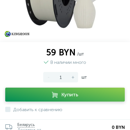
59 BYN
/шт
В наличии много
-
+
шт
Купить
Добавить к сравнению
Беларусь
0 BYN
Доставка от