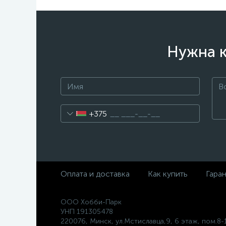
Нужна к
+375
Оплата и доставка
Как купить
Гара
ООО Хобби-Парк
УНП 191305478
220076, Минск, ул.Мстиславца,9, 6 этаж, пом.8-