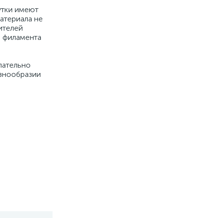
утки имеют
атериала не
ителей
м филамента
лательно
азнообразии