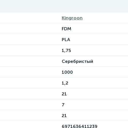
Kingroon
FDM
PLA
1,75
Серебристый
1000
1,2
21
7
21
6971636411239