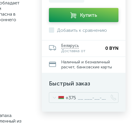
 обладает
и
пасна в
Купить
роннего
Добавить к сравнению
Беларусь
0 BYN
Доставка от
Наличный и безналичный
расчет, банковские карты
Быстрый заказ
+375
апаха.
ленный из