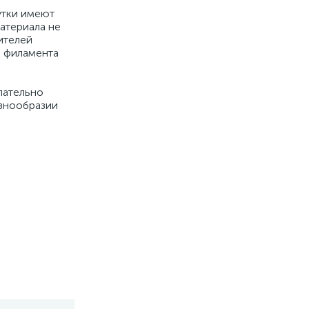
утки имеют
атериала не
ителей
м филамента
лательно
азнообразии