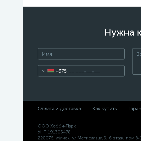
Нужна к
+375
Оплата и доставка
Как купить
Гара
ООО Хобби-Парк
УНП 191305478
220076, Минск, ул.Мстиславца,9, 6 этаж, пом.8-