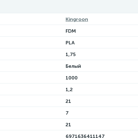
Kingroon
FDM
PLA
1,75
Белый
1000
1,2
21
7
21
6971636411147