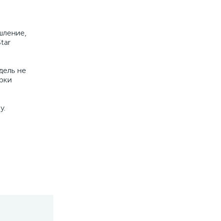
шление,
tar
дель не
рки
у.