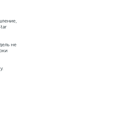
шление,
tar
дель не
рки
у.