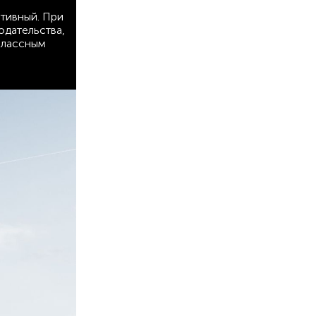
тивный. При
одательства,
классным