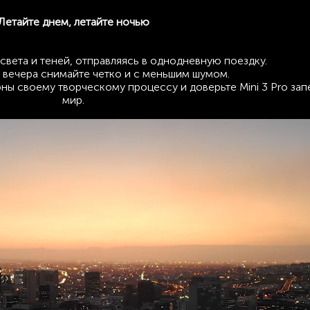
Летайте днем, летайте ночью
света и теней, отправляясь в однодневную поездку.
 вечера снимайте четко и с меньшим шумом.
ы своему творческому процессу и доверьте Mini 3 Pro зап
мир.