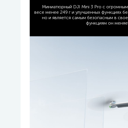
Миниатюрный DJI Mini 3 Pro с огромны
весе менее 249 г и улучшенных функциях б
но и является самым безопасным в сво
функциям он меняет 