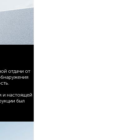
ой отдачи от
обнаружения
сть.
м и настоящей
рукции был