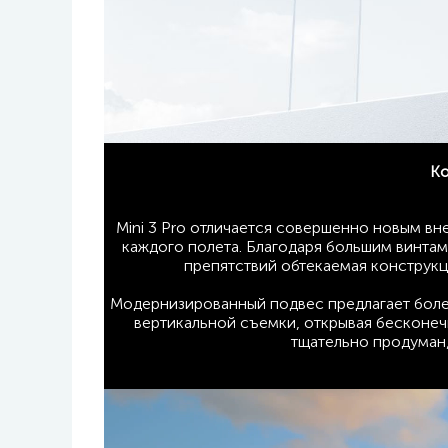
Ко
Mini 3 Pro отличается совершенно новым в
каждого полета. Благодаря большим винта
препятствий обтекаемая конструкц
Модернизированный подвес предлагает боле
вертикальной съемки, открывая бесконеч
тщательно продуман,