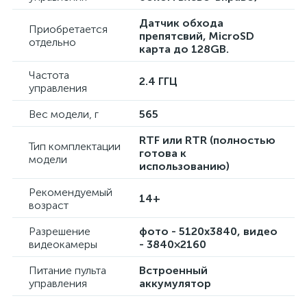
Датчик обхода
Приобретается
препятсвий, MicroSD
отдельно
карта до 128GB.
Частота
2.4 ГГЦ
управления
Вес модели, г
565
RTF или RTR (полностью
Тип комплектации
готова к
модели
использованию)
Рекомендуемый
14+
возраст
Разрешение
фото - 5120х3840, видео
видеокамеры
- 3840×2160
Питание пульта
Встроенный
управления
аккумулятор