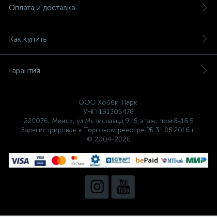
Оплата и доставка
Как купить
Гарантия
ООО Хобби-Парк
УНП 191305478
220076, Минск, ул.Мстиславца,9, 6 этаж, пом.8-16.5
Зарегистрирован в Торговом реестре РБ 31.05.2016 г.
© 2004-2026