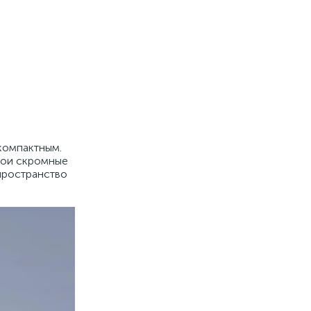
 компактным.
свои скромные
пространство