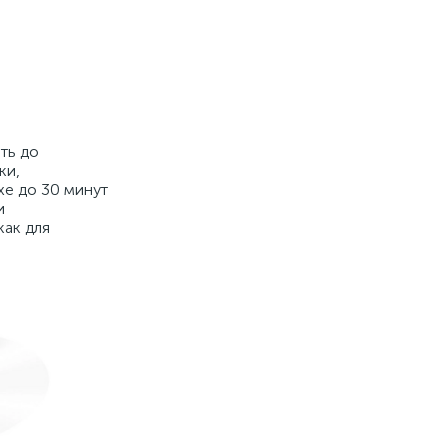
ть до
ки,
хе до 30 минут
и
как для