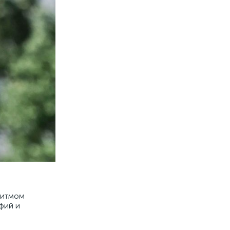
ритмом
фий и