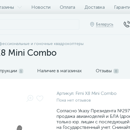
газины
Новости
Оплата
Доставка
Гарант
Беларусь
фессиональные и гоночные квадрокоптеры
X8 Mini Combo
трукции
Наличие в магазинах
Отзывы
1
0
Артикул:
Fimi X8 Mini Combo
Пока нет отзывов
Согласно Указу Президента №297 
продажа авиамоделей и БЛА (дро
только юр. лицам с последующей
на Государственный учет. Снимай