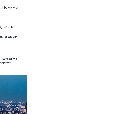
и. Помимо
здавать
екта дрон
я шума на
можете