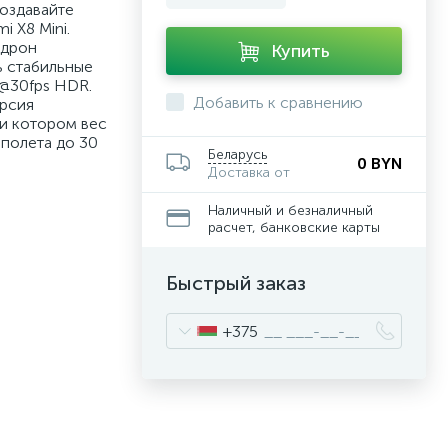
создавайте
 X8 Mini.
 дрон
Купить
ь стабильные
K@30fps HDR.
Добавить к сравнению
ерсия
ри котором вес
 полета до 30
Беларусь
0 BYN
Доставка от
Наличный и безналичный
расчет, банковские карты
Быстрый заказ
+375