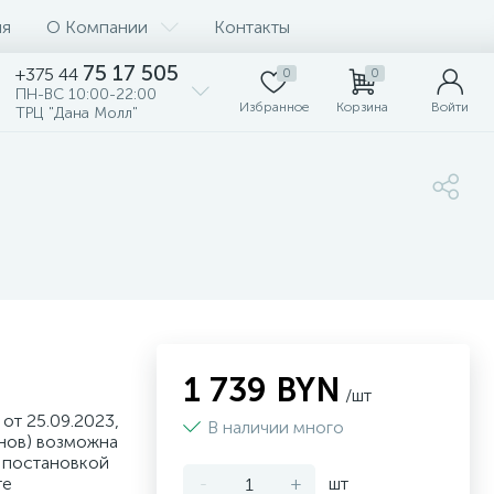
ия
О Компании
Контакты
75 17 505
+375 44
0
0
ПН-ВС 10:00-22:00
Избранное
Корзина
Войти
ТРЦ "Дана Молл"
1 739 BYN
/шт
от 25.09.2023,
В наличии много
нов) возможна
 постановкой
те
-
+
шт