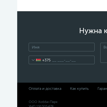
Нужна к
+375
Оплата и доставка
Как купить
Гара
ООО Хобби-Парк
УНП 191305478