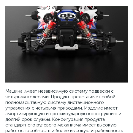
Машина имеет независимую систему подвески с
четырьмя колесами. Продукт представляет собой
полномасштабную систему дистанционного
управления с четырьмя приводами. Изделие имеет
амортизирующую и противоударную конструкцию и
долгий срок службы. Конфигурация продукта
стандартного рулевого механизма имеет высокую
работоспособность и более высокую играбельность.