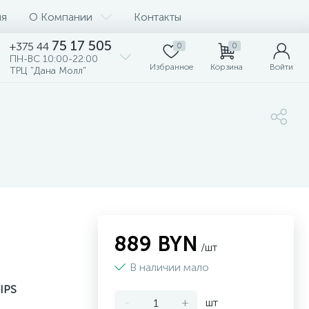
ия
О Компании
Контакты
75 17 505
+375 44
0
0
ПН-ВС 10:00-22:00
Избранное
Корзина
Войти
ТРЦ "Дана Молл"
889 BYN
/шт
В наличии мало
 IPS
-
+
шт