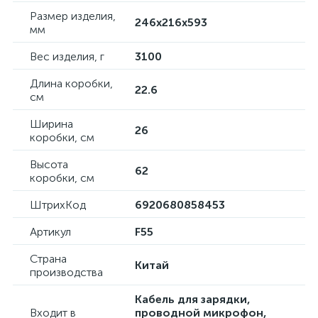
Размер изделия,
246х216х593
мм
Вес изделия, г
3100
Длина коробки,
22.6
см
Ширина
26
коробки, см
Высота
62
коробки, см
ШтрихКод
6920680858453
Артикул
F55
Страна
Китай
производства
Кабель для зарядки,
Входит в
проводной микрофон,