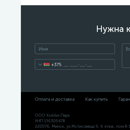
Нужна к
+375
Оплата и доставка
Как купить
Гара
ООО Хобби-Парк
УНП 191305478
220076, Минск, ул.Мстиславца,9, 6 этаж, пом.8-