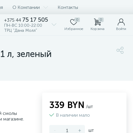
ия
О Компании
Контакты
75 17 505
+375 44
0
0
ПН-ВС 10:00-22:00
Избранное
Корзина
Войти
ТРЦ "Дана Молл"
1 л, зеленый
339 BYN
/шт
й смолы
В наличии мало
м магазине.
-
+
шт