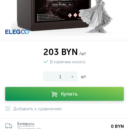
203 BYN
/шт
В наличии много
-
+
шт
Купить
Добавить к сравнению
Беларусь
0 BYN
Доставка от