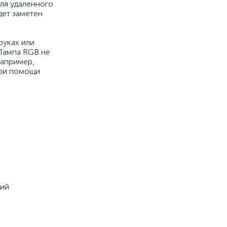
ля удаленного
дет заметен
руках или
 Лампа RGB не
например,
при помощи
ний