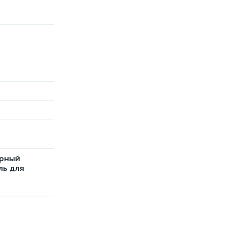
орный
ль для