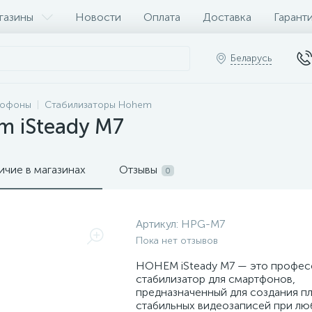
газины
Новости
Оплата
Доставка
Гарант
Беларусь
рофоны
Стабилизаторы Hohem
m iSteady M7
ичие в магазинах
Отзывы
0
Артикул:
HPG-M7
Пока нет отзывов
HOHEM iSteady M7 — это профес
стабилизатор для смартфонов,
предназначенный для создания пл
стабильных видеозаписей при лю