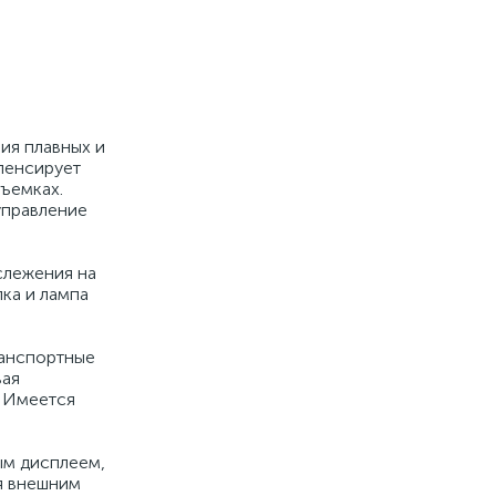
ия плавных и
пенсирует
ъемках.
управление
слежения на
ка и лампа
ранспортные
вая
. Имеется
ым дисплеем,
ся внешним