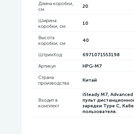
Длина коробки,
20
см
Ширина
10
коробки, см
Высота
40
коробки, см
ШтрихКод
6971071553198
Артикул
HPG-M7
Страна
Китай
производства
iSteady M7, Advance
Входит в
пульт дистанционног
комплект
зарядки Type C, Каб
пользователя.