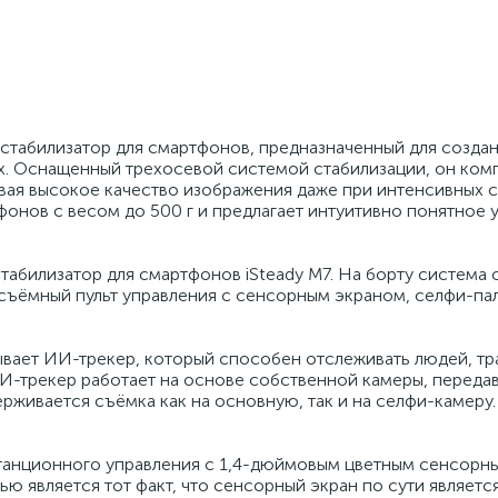
табилизатор для смартфонов, предназначенный для создан
х. Оснащенный трехосевой системой стабилизации, он ком
ая высокое качество изображения даже при интенсивных с
онов с весом до 500 г и предлагает интуитивно понятное 
абилизатор для смартфонов iSteady M7. На борту система 
съёмный пульт управления с сенсорным экраном, селфи-пал
вает ИИ-трекер, который способен отслеживать людей, т
ИИ-трекер работает на основе собственной камеры, переда
ивается съёмка как на основную, так и на селфи-камеру
танционного управления с 1,4-дюймовым цветным сенсорн
ью является тот факт, что сенсорный экран по сути являет