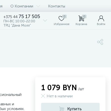
ия
О Компании
Контакты
75 17 505
+375 44
0
0
ПН-ВС 10:00-22:00
Избранное
Корзина
Войти
ТРЦ "Дана Молл"
1 079 BYN
/шт
сиональный
Нет в наличии
авных и
Купить
бых условиях.