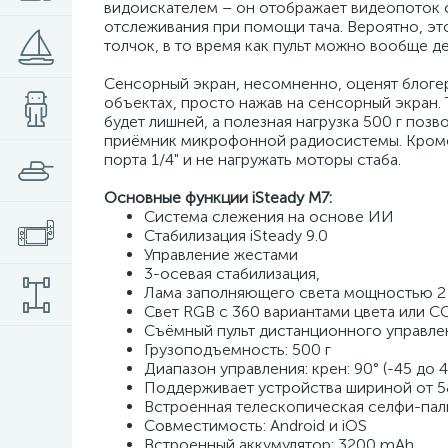
видоискателем – он отображает видеопоток с
отслеживания при помощи тача. Вероятно, это
толчок, в то время как пульт можно вообще д
Сенсорный экран, несомненно, оценят блогеры
объектах, просто нажав на сенсорный экран.
будет лишней, а полезная нагрузка 500 г поз
приёмник микрофонной радиосистемы. Кроме
порта 1/4" и не нагружать моторы стаба.
Основные функции iSteady M7:
Система слежения на основе ИИ
Стабилизация iSteady 9.0
Управление жестами
3-осевая стабилизация,
Лама заполняющего света мощностью 2
Свет RGB с 360 вариантами цвета или C
Съёмный пульт дистанционного управл
Грузоподъемность: 500 г
Диапазон управления: крен: 90° (-45 до 4
Поддерживает устройства шириной от 58
Встроенная телескопическая селфи-палк
Совместимость: Android и iOS
Встроенный аккумулятор: 3200 mAh