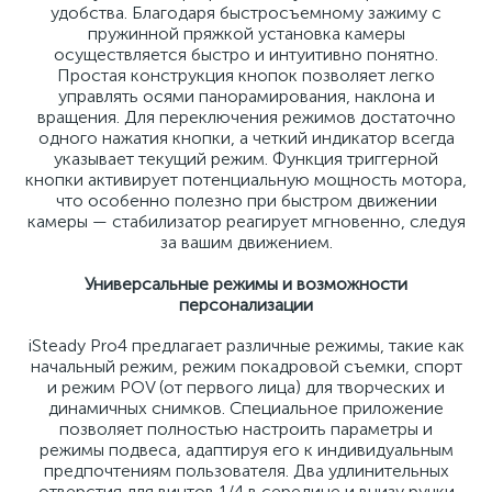
удобства. Благодаря быстросъемному зажиму с
пружинной пряжкой установка камеры
осуществляется быстро и интуитивно понятно.
Простая конструкция кнопок позволяет легко
управлять осями панорамирования, наклона и
вращения. Для переключения режимов достаточно
одного нажатия кнопки, а четкий индикатор всегда
указывает текущий режим. Функция триггерной
кнопки активирует потенциальную мощность мотора,
что особенно полезно при быстром движении
камеры — стабилизатор реагирует мгновенно, следуя
за вашим движением.
Универсальные режимы и возможности
персонализации
iSteady Pro4 предлагает различные режимы, такие как
начальный режим, режим покадровой съемки, спорт
и режим POV (от первого лица) для творческих и
динамичных снимков. Специальное приложение
позволяет полностью настроить параметры и
режимы подвеса, адаптируя его к индивидуальным
предпочтениям пользователя. Два удлинительных
отверстия для винтов 1/4 в середине и внизу ручки