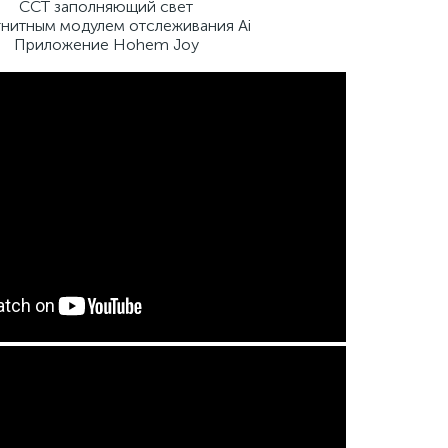
CCT заполняющий свет
гнитным модулем отслеживания Ai
Приложение Hohem Joy