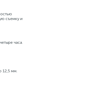
ностью
ую съемку и
четыре часа.
 12,5 мм.