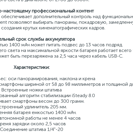
о-настоящему профессиональный контент
) обеспечивает дополнительный контроль над функциональ
ent позволяют выбирать панорамы, покадровую, замедленн
 создания крутых кинематографических кадров.
ельный срок службы аккумулятора
тью 1400 мАч может питать подвес до 13 часов подряд.
го света на максимальной яркости батарея работает всего 
жет быть перезаряжена за 2,5 часа через кабель USB-C.
Характеристики:
ес: оси панорамирования, наклона и крена
мартфоны шириной от 58 до 98 миллиметров и толщиной до
Встроенные ножки штатива
ванный алгоритм стабилизации iSteady 8.0
вает смартфоны весом до 300 грамм.
строенный удлинитель 205 мм.
енняя батарея емкостью 1400 мАч.
втономной работы не менее 4 часов
ремя зарядки около 2,5 часов
Соединение штатива 1/4"-20