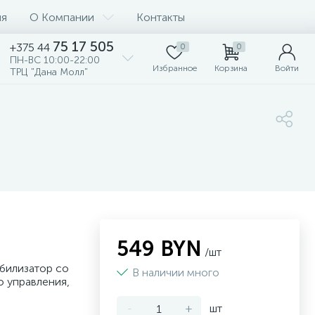
ия
О Компании
Контакты
75 17 505
+375 44
0
0
ПН-ВС 10:00-22:00
Избранное
Корзина
Войти
ТРЦ "Дана Молл"
549 BYN
/шт
билизатор со
В наличии много
 управления,
-
+
шт