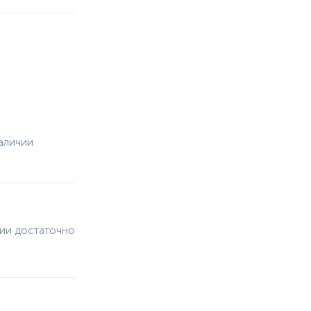
аличии
чии достаточно