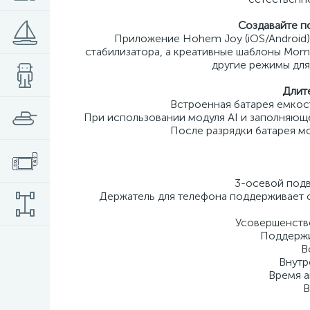
Создавайте п
Приложение Hohem Joy (iOS/Android
стабилизатора, а креативные шаблоны Mom
другие режимы для
Длит
Встроенная батарея емкос
При использовании модуля AI и заполняюще
После разрядки батарея мо
3-осевой подв
Держатель для телефона поддерживает с
Усовершенство
Поддержи
В
Внутр
Время а
В