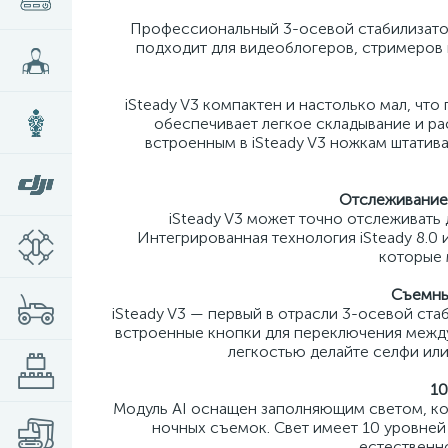
Профессиональный 3-осевой стабилизато
подходит для видеоблогеров, стримеров 
iSteady V3 компактен и настолько мал, чт
обеспечивает легкое складывание и ра
встроенным в iSteady V3 ножкам штатив
Отслеживание 
iSteady V3 может точно отслеживать
Интегрированная технология iSteady 8.0
которые 
Съемны
iSteady V3 — первый в отрасли 3-осевой ст
встроенные кнопки для переключения между
легкостью делайте селфи ил
10
Модуль AI оснащен заполняющим светом, ко
ночных съемок. Свет имеет 10 уровней 
естественно