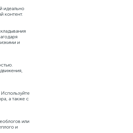
й идеально
й контент.
складывания
лагодаря
низкими и
остью.
 движения,
. Используйте
а, а также с
деоблогов или
еплого и