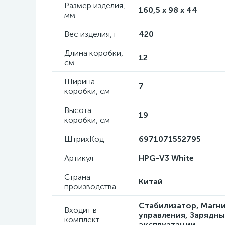
Размер изделия,
160,5 x 98 x 44
мм
Вес изделия, г
420
Длина коробки,
12
см
Ширина
7
коробки, см
Высота
19
коробки, см
ШтрихКод
6971071552795
Артикул
HPG-V3 White
Страна
Китай
производства
Стабилизатор, Магн
Входит в
управления, Зарядны
комплект
эксплуатации.