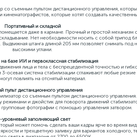
р со съемным пультом дистанционного управления, которы
и кинематографистов, которые хотят создавать качественны
Портативный и складной
о помещается даже в кармане. Прочный и простой механизм 
складывание. Нет необходимости носить с собой трипод б
а. Выдвижная штанга длиной 205 мм позволяет снимать под 
высокими углами.
на базе ИИ и первоклассная стабилизация
 движения лица и тела с беспрецедентной точностью и гибк
 и 3-осевая система стабилизации сглаживают любые резкие
могут повлиять на отснятый материал.
й пульт дистанционного управления
абилизатор со съемным пультом дистанционного управления
 режимами и джойстик для поворота движений стабилизатор
и групповые фотографии с помощью управления затвором.
-уровневый заполняющий свет
торый может помочь сделать ваши кадры ярче во время ви
яркости и трехцветную заливку для вариантов холодного, т
го света в диапазоне от 2700 до 6500K.