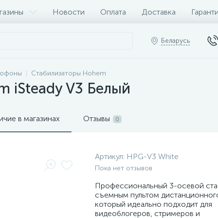
газины
Новости
Оплата
Доставка
Гарант
Беларусь
рофоны
Стабилизаторы Hohem
 iSteady V3 Белый
ичие в магазинах
Отзывы
0
Артикул:
HPG-V3 White
Пока нет отзывов
Профессиональный 3-осевой ста
съемным пультом дистанционного
который идеально подходит для
видеоблогеров, стримеров и