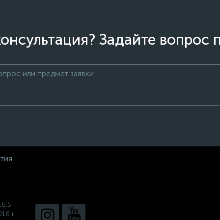
онсультация? Задайте вопрос 
нтия
16.5
16 г.