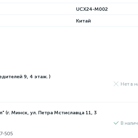
UCX24-M002
Китай
едителей 9, 4 этаж. )
Нет в н
 (г. Минск, ул. Петра Мстиславца 11, 3
В нали
17-505