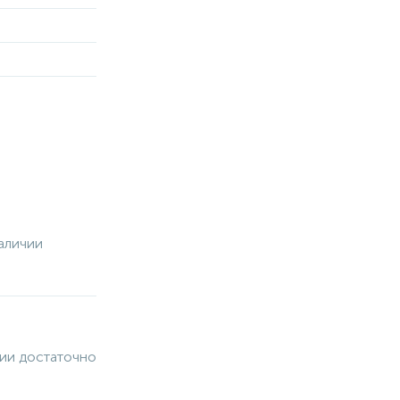
аличии
чии достаточно