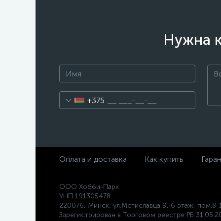
Нужна к
+375
Оплата и доставка
Как купить
Гара
ООО Хобби-Парк
УНП 191305478
220076, Минск, ул.Мстиславца,9, 6 этаж, пом.8-
Зарегистрирован в Торговом реестре РБ 31.05.20